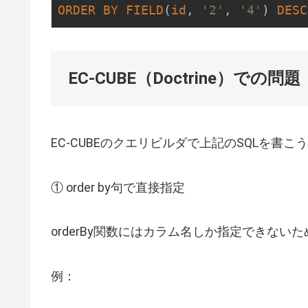
ORDER
BY
FIELD
(
id
, 
'2'
, 
'4'
) 
DESC
EC-CUBE（Doctrine）での問題
EC-CUBEのクエリビルダで上記のSQLを書
① order by句で直接指定
orderBy関数にはカラム名しか指定できない
例：