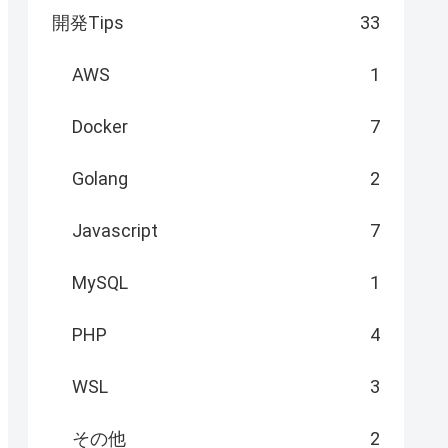
開発Tips
33
AWS
1
Docker
7
Golang
2
Javascript
7
MySQL
1
PHP
4
WSL
3
その他
2