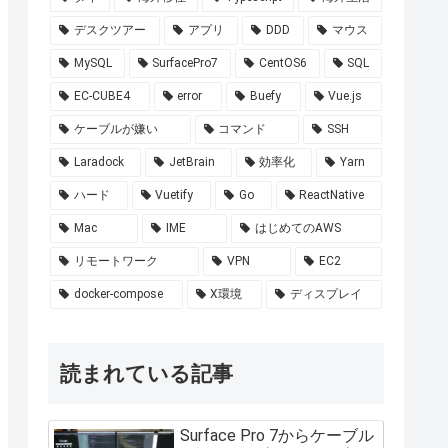
デスクツアー
アプリ
DDD
マウス
MySQL
SurfacePro7
CentOS6
SQL
EC-CUBE4
error
Buefy
Vue.js
ケーブルが嫌い
コマンド
SSH
Laradock
JetBrain
効率化
Yarn
ハード
Vuetify
Go
ReactNative
Mac
IME
はじめてのAWS
リモートワーク
VPN
EC2
docker-compose
X環境
ディスプレイ
読まれている記事
Surface Pro 7からケーブル