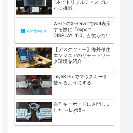
1本でトリプルディスプレ
イに挑戦
WSL2のX-ServerでGUI表示
する際に「export
DISPLAY=:0.0」が効かない
【デスクツアー】海外移住
エンジニアのリモートワー
ク環境を紹介
Lily58 Proでマウスキーを
使えるようにする
自作キーボードに入門しま
した ～Lily58～