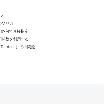
こと
でのやり方
er by句で直接指定
ELD関数を利用する
（Doctrine）での問題