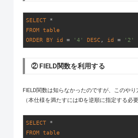
SELECT
FROM
table
ORDER
BY
id
 = 
'4'
DESC
, 
id
 = 
'2'
② FIELD関数を利用する
FIELD関数は知らなかったのですが、このや
（本仕様を満たすにはIDを逆順に指定する必
SELECT
FROM
table