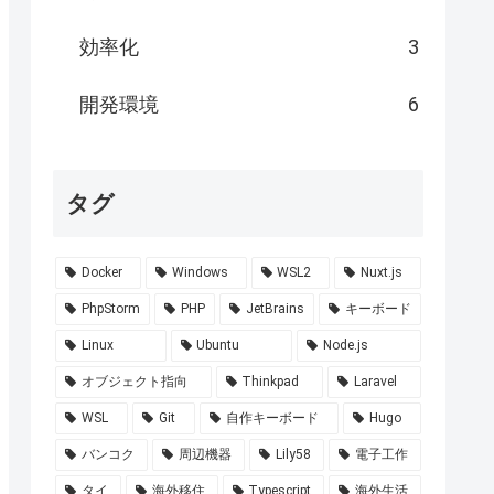
効率化
3
開発環境
6
タグ
Docker
Windows
WSL2
Nuxt.js
PhpStorm
PHP
JetBrains
キーボード
Linux
Ubuntu
Node.js
オブジェクト指向
Thinkpad
Laravel
WSL
Git
自作キーボード
Hugo
バンコク
周辺機器
Lily58
電子工作
タイ
海外移住
Typescript
海外生活