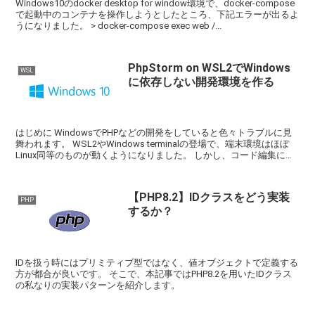
Windows10のdocker desktop for window環境で、docker-compose
で起動中のコンテナを操作しようとしたところ、下記エラーが出るよ
うになりました。 > docker-compose exec web /...
PhpStorm on WSL2でWindows
WSL
に依存しない開発環境を作る
はじめに WindowsでPHPなどの開発をしていると色々トラブルに見
舞われます。 WSL2やWindows terminalの登場で、端末環境はほぼ
Linux同等のものが動くようになりました。 しかし、コード編集に
Windows側のIDE...
【PHP8.2】IDクラスをどう実装
PHP
するか？
IDを扱う時にはプリミティブ型ではなく、値オブジェクトで定義する
方が都合が良いです。 そこで、本記事ではPHP8.2を用いたIDクラス
の私なりの実装パターンを紹介します。