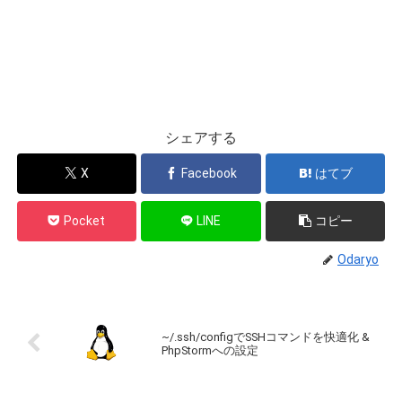
シェアする
X
Facebook
はてブ
Pocket
LINE
コピー
Odaryo
~/.ssh/configでSSHコマンドを快適化 &
PhpStormへの設定