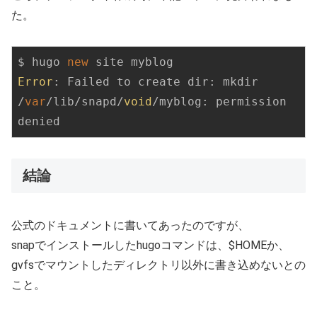
た。
$ hugo 
new
Error
: Failed to create dir: mkdir 
/
var
/lib/snapd/
void
/myblog: permission 
denied
結論
公式のドキュメントに書いてあったのですが、
snapでインストールしたhugoコマンドは、$HOMEか、
gvfsでマウントしたディレクトリ以外に書き込めないとの
こと。