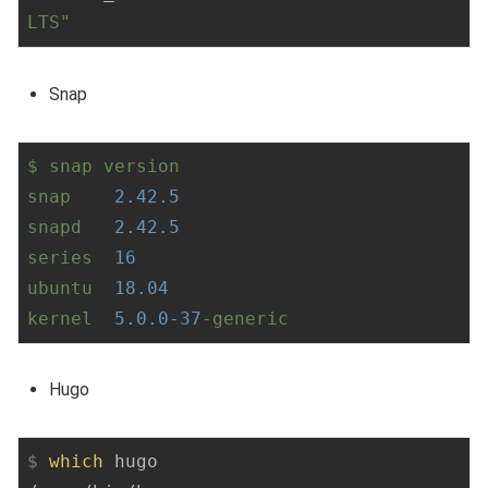
LTS"
Snap
$
snap
version
snap
2.42
.5
snapd
2.42
.5
series
16
ubuntu
18.04
kernel
5.0
.0
-37
-generic
Hugo
$
which
 hugo