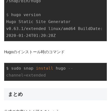
$
 hugo version
Hugo Static Site Generator 
v0.63.1/extended linux/amd64 BuildDate: 
2020-01-24T01:20:28Z
Hugoのインストール時のコマンド
$ sudo snap 
install
 hugo 
--
channel=extended
まとめ