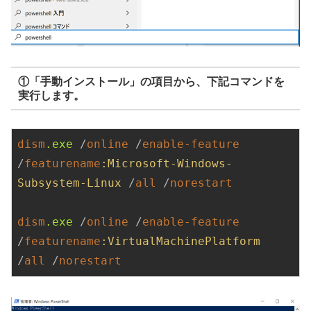
①「手動インストール」の項目から、下記コマンドを
実行します。
dism
.exe
 /
online
 /
enable-feature
/
featurename
:Microsoft-Windows-
Subsystem-Linux
 /
all
 /
norestart
dism
.exe
 /
online
 /
enable-feature
/
featurename
:VirtualMachinePlatform
/
all
 /
norestart