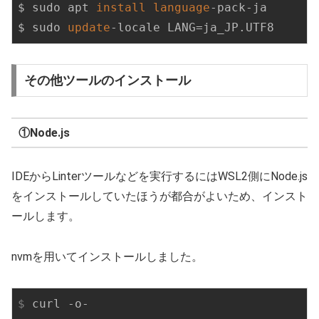
$ sudo apt 
install
language
-pack-ja

$ sudo 
update
-locale LANG=ja_JP.UTF8
その他ツールのインストール
①Node.js
IDEからLinterツールなどを実行するにはWSL2側にNode.js
をインストールしていたほうが都合がよいため、インスト
ールします。
nvmを用いてインストールしました。
$
 curl -o- 