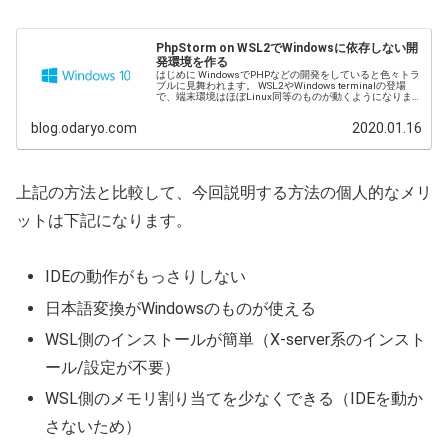
PhpStorm on WSL2でWindowsに依存しない開
発環境を作る
はじめに WindowsでPHPなどの開発をしていると色々トラ
ブルに見舞われます。 WSL2やWindows terminalの登場
で、端末環境はほぼLinux同等のものが動くようになりま
した。 しかし、コード編集にWindows側のIDE...
blog.odaryo.com
2020.01.16
上記の方法と比較して、今回説明する方法の個人的なメリ
ットは下記になります。
IDEの動作がもっさりしない
日本語変換がWindowsのものが使える
WSL側のインストールが簡単（X-server系のインスト
ール/設定が不要）
WSL側のメモリ割り当てを少なくできる（IDEを動か
さないため）