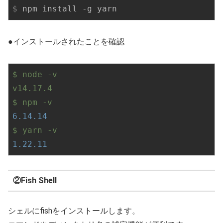
$
 npm install -g yarn
●インストールされたことを確認
$
node
-v
v14.17.4
$
npm
-v
6.14
.14
$
yarn
-v
1.22
.11
②Fish Shell
シェルにfishをインストールします。