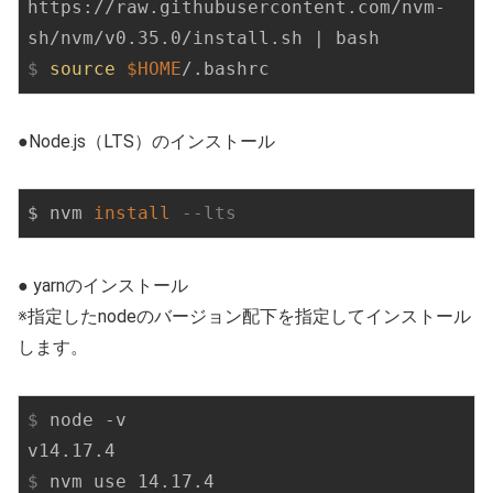
https://raw.githubusercontent.com/nvm-
sh/nvm/v0.35.0/install.sh | bash
$
source
$HOME
/.bashrc
●Node.js（LTS）のインストール
$ nvm 
install
--lts
● yarnのインストール
※指定したnodeのバージョン配下を指定してインストール
します。
$
 node -v
$
 nvm use 14.17.4