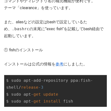
コマンドやディレクトリ名の補完機能が便利です。
テーマ「clearance」を使っています。
また、aliasなどの設定はbashで設定しているた
め、
.bashrc
の末尾に”exec fish”を記載してbash経由で
起動しています。
① fishのインストール
インストールは公式の情報を
参考
にしました。
$ sudo apt-add-repository ppa:fish-
shell/
release
-3
$ sudo apt-
get
update
$ sudo apt-
get
install
 fish