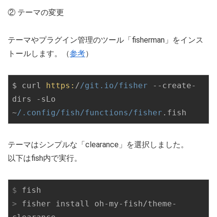
② テーマの変更
テーマやプラグイン管理のツール「fisherman」をインス
トールします。（
参考
）
$ curl 
https:
/
/git.io/fisher
 --create-
dirs -sLo 
~
/.config/fish
/functions/fisher
.fish
テーマはシンプルな「clearance」を選択しました。
以下はfish内で実行。
$
 fish
>
 fisher install oh-my-fish/theme-