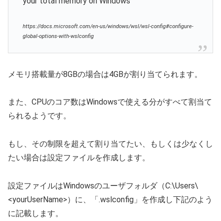
your total memory on Windows
https://docs.microsoft.com/en-us/windows/wsl/wsl-config#configure-
global-options-with-wslconfig
メモリ搭載量が8GBの場合は4GBが割り当てられます。
また、CPUのコア数はWindowsで使える分がすべて割当て
られるようです。
もし、その制限を超えて割り当てたい、もしくは少なくし
たい場合は設定ファイルを作成します。
設定ファイルはWindowsのユーザフォルダ（C:\Users\
<yourUserName>）に、「.wslconfig」を作成し下記のよう
に記載します。